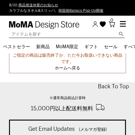
8/10
商品発送休業のお知らせ
カラフルなタオル&スリッパ。
韓国発Banaco Pop-Up開催
0
ベストセラー
新商品
MoMA限定
ギフト
セール
すべ
申し訳ございません。
ご指定の商品は販売終了か、ただ今お取扱いできない商品
です。
ホームへ戻る
Back To Top
※通常商品税込計算時
15,000円以上配送料無料
Get Email Updates
(メルマガ登録)