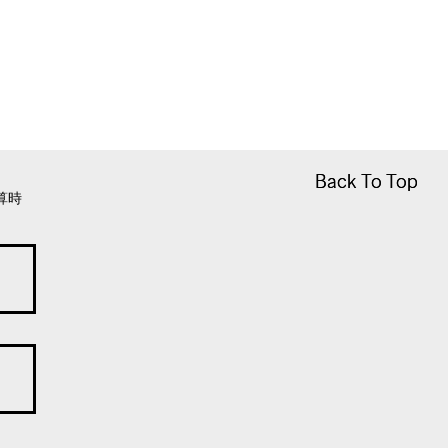
Back To Top
Back To Top
算時