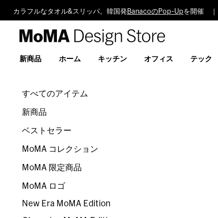
カラフルなタオル&スリッパ。韓国発
BanacoのPop-Up
を開催 ｜
MoMA
Design
Store
新商品
ホーム
キッチン
オフィス
テック
すべてのアイテム
新商品
ベストセラー
MoMA コレクション
MoMA 限定商品
MoMA ロゴ
New Era MoMA Edition