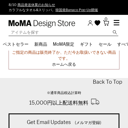
8/10
商品発送休業のお知らせ
カラフルなタオル&スリッパ。
韓国発Banaco Pop-Up開催
0
ベストセラー
新商品
MoMA限定
ギフト
セール
すべ
申し訳ございません。
ご指定の商品は販売終了か、ただ今お取扱いできない商品
です。
ホームへ戻る
Back To Top
※通常商品税込計算時
15,000円以上配送料無料
Get Email Updates
(メルマガ登録)