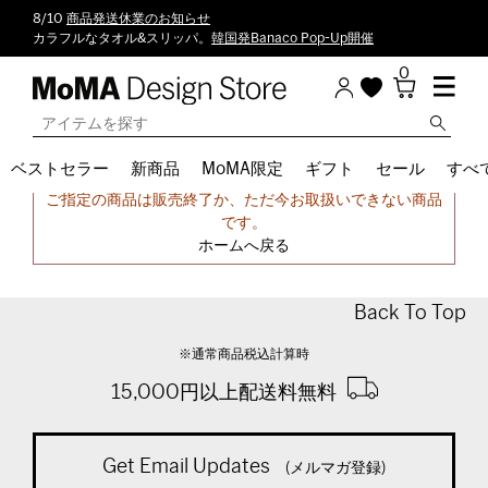
8/10
商品発送休業のお知らせ
カラフルなタオル&スリッパ。
韓国発Banaco Pop-Up開催
0
ベストセラー
新商品
MoMA限定
ギフト
セール
すべ
申し訳ございません。
ご指定の商品は販売終了か、ただ今お取扱いできない商品
です。
ホームへ戻る
Back To Top
※通常商品税込計算時
15,000円以上配送料無料
Get Email Updates
(メルマガ登録)