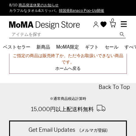
8/10
商品発送休業のお知らせ
カラフルなタオル&スリッパ。
韓国発Banaco Pop-Up開催
0
ベストセラー
新商品
MoMA限定
ギフト
セール
すべ
申し訳ございません。
ご指定の商品は販売終了か、ただ今お取扱いできない商品
です。
ホームへ戻る
Back To Top
※通常商品税込計算時
15,000円以上配送料無料
Get Email Updates
(メルマガ登録)