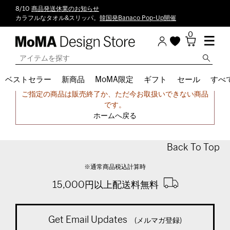
8/10
商品発送休業のお知らせ
カラフルなタオル&スリッパ。
韓国発Banaco Pop-Up開催
0
ベストセラー
新商品
MoMA限定
ギフト
セール
すべ
申し訳ございません。
ご指定の商品は販売終了か、ただ今お取扱いできない商品
です。
ホームへ戻る
Back To Top
※通常商品税込計算時
15,000円以上配送料無料
Get Email Updates
(メルマガ登録)