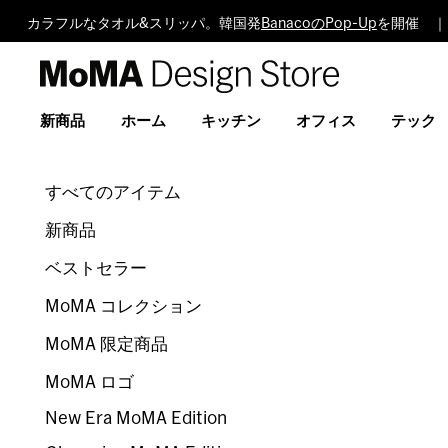
カラフルなタオル&スリッパ。韓国発
BanacoのPop-Up
を開催 ｜
MoMA
Design
Store
新商品
ホーム
キッチン
オフィス
テック
すべてのアイテム
新商品
ベストセラー
MoMA コレクション
MoMA 限定商品
MoMA ロゴ
New Era MoMA Edition