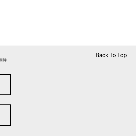
Back To Top
Back To Top
算時