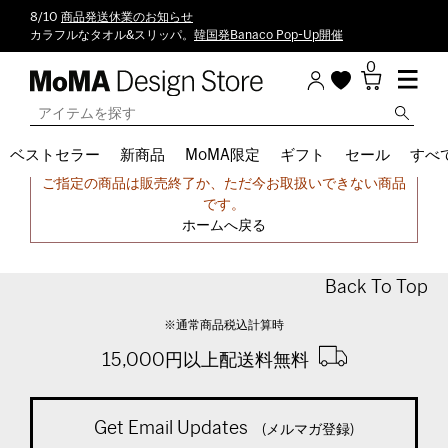
8/10
商品発送休業のお知らせ
カラフルなタオル&スリッパ。
韓国発Banaco Pop-Up開催
0
ベストセラー
新商品
MoMA限定
ギフト
セール
すべ
申し訳ございません。
ご指定の商品は販売終了か、ただ今お取扱いできない商品
です。
ホームへ戻る
Back To Top
※通常商品税込計算時
15,000円以上配送料無料
Get Email Updates
(メルマガ登録)