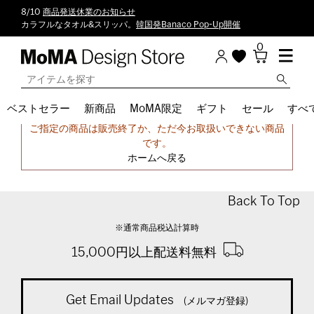
8/10
商品発送休業のお知らせ
カラフルなタオル&スリッパ。
韓国発Banaco Pop-Up開催
0
ベストセラー
新商品
MoMA限定
ギフト
セール
すべ
申し訳ございません。
ご指定の商品は販売終了か、ただ今お取扱いできない商品
です。
ホームへ戻る
Back To Top
※通常商品税込計算時
15,000円以上配送料無料
Get Email Updates
(メルマガ登録)