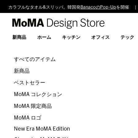
カラフルなタオル&スリッパ。韓国発
BanacoのPop-Up
を開催 ｜
MoMA
Design
Store
新商品
ホーム
キッチン
オフィス
テック
すべてのアイテム
新商品
ベストセラー
MoMA コレクション
MoMA 限定商品
MoMA ロゴ
New Era MoMA Edition