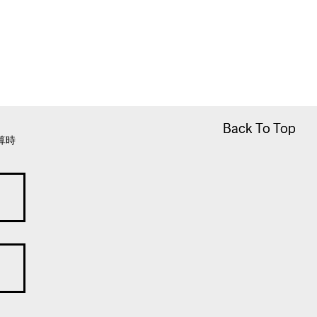
Back To Top
Back To Top
算時