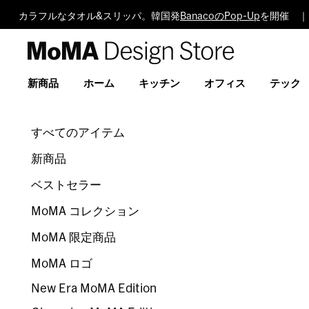
カラフルなタオル&スリッパ。韓国発
BanacoのPop-Up
を開催 ｜
MoMA
Design
Store
新商品
ホーム
キッチン
オフィス
テック
すべてのアイテム
新商品
ベストセラー
MoMA コレクション
MoMA 限定商品
MoMA ロゴ
New Era MoMA Edition