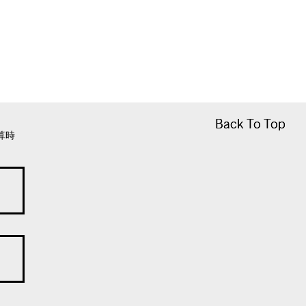
Back To Top
Back To Top
算時