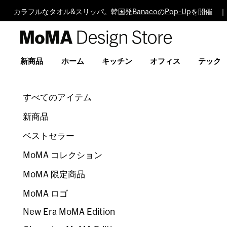
カラフルなタオル&スリッパ。韓国発
BanacoのPop-Up
を開催 ｜
MoMA
Design
Store
新商品
ホーム
キッチン
オフィス
テック
すべてのアイテム
新商品
ベストセラー
MoMA コレクション
MoMA 限定商品
MoMA ロゴ
New Era MoMA Edition