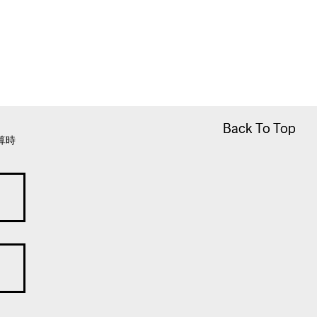
Back To Top
Back To Top
算時