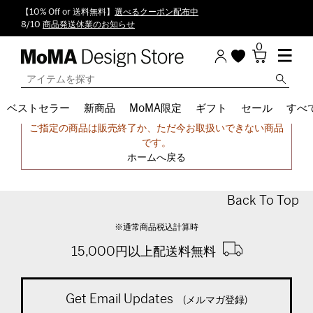
【10% Off or 送料無料】
選べるクーポン配布中
8/10
商品発送休業のお知らせ
0
ベストセラー
新商品
MoMA限定
ギフト
セール
すべ
申し訳ございません。
ご指定の商品は販売終了か、ただ今お取扱いできない商品
です。
ホームへ戻る
Back To Top
※通常商品税込計算時
15,000円以上配送料無料
Get Email Updates
(メルマガ登録)