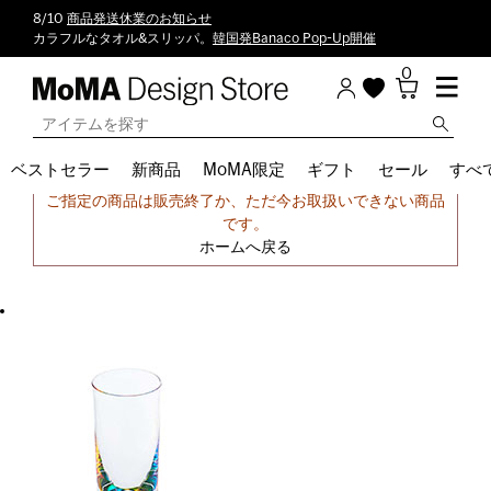
8/10
商品発送休業のお知らせ
カラフルなタオル&スリッパ。
韓国発Banaco Pop-Up開催
0
ベストセラー
新商品
MoMA限定
ギフト
セール
すべ
申し訳ございません。
ご指定の商品は販売終了か、ただ今お取扱いできない商品
です。
ホームへ戻る