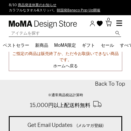
8/10
商品発送休業のお知らせ
カラフルなタオル&スリッパ。
韓国発Banaco Pop-Up開催
0
ベストセラー
新商品
MoMA限定
ギフト
セール
すべ
申し訳ございません。
ご指定の商品は販売終了か、ただ今お取扱いできない商品
です。
ホームへ戻る
Back To Top
※通常商品税込計算時
15,000円以上配送料無料
Get Email Updates
(メルマガ登録)