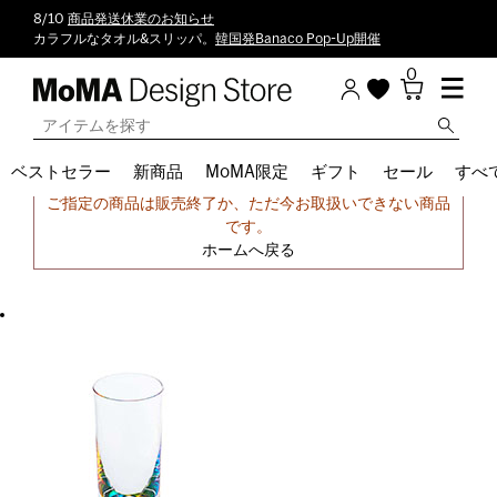
8/10
商品発送休業のお知らせ
カラフルなタオル&スリッパ。
韓国発Banaco Pop-Up開催
0
ベストセラー
新商品
MoMA限定
ギフト
セール
すべ
申し訳ございません。
ご指定の商品は販売終了か、ただ今お取扱いできない商品
です。
ホームへ戻る