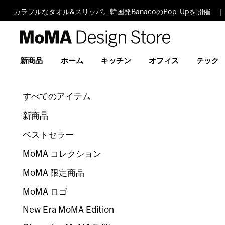
カラフルなタオル&スリッパ。韓国発
BanacoのPop-Up
を開催 ｜
MoMA
Design
Store
新商品
ホーム
キッチン
オフィス
テック
すべてのアイテム
新商品
ベストセラー
MoMA コレクション
MoMA 限定商品
MoMA ロゴ
New Era MoMA Edition