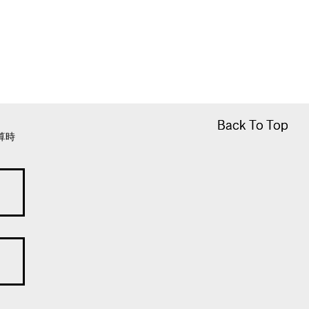
Back To Top
Back To Top
算時