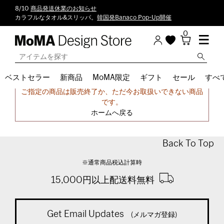
8/10
商品発送休業のお知らせ
カラフルなタオル&スリッパ。
韓国発Banaco Pop-Up開催
0
ベストセラー
新商品
MoMA限定
ギフト
セール
すべ
申し訳ございません。
ご指定の商品は販売終了か、ただ今お取扱いできない商品
です。
ホームへ戻る
Back To Top
※通常商品税込計算時
15,000円以上配送料無料
Get Email Updates
(メルマガ登録)