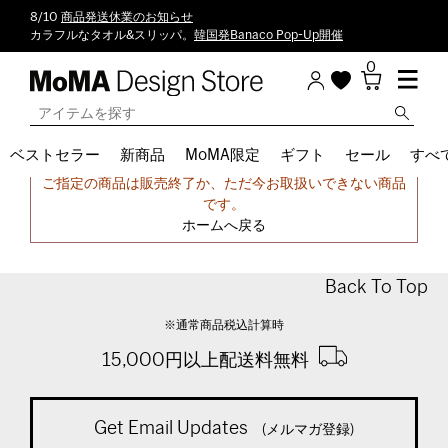
8/10
商品発送休業のお知らせ
カラフルなタオル&スリッパ。
韓国発Banaco Pop-Up開催
0
ベストセラー
新商品
MoMA限定
ギフト
セール
すべ
申し訳ございません。
ご指定の商品は販売終了か、ただ今お取扱いできない商品
です。
ホームへ戻る
Back To Top
※通常商品税込計算時
15,000円以上配送料無料
Get Email Updates
(メルマガ登録)