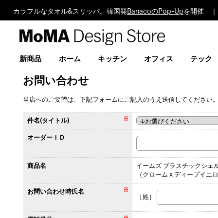
カラフルなタオル&スリッパ。韓国発
BanacoのPop-Up
を開催 ｜
MoMA
Design
Store
新商品
ホーム
キッチン
オフィス
テック
お問い合わせ
当店へのご要望は、下記フォームにご記入のうえ送信してください
件名(タイトル)
オーダーＩＤ
商品名
イームズ プラスチックシェル
（クローム x ディープイエ
お問い合わせ時氏名
［姓］