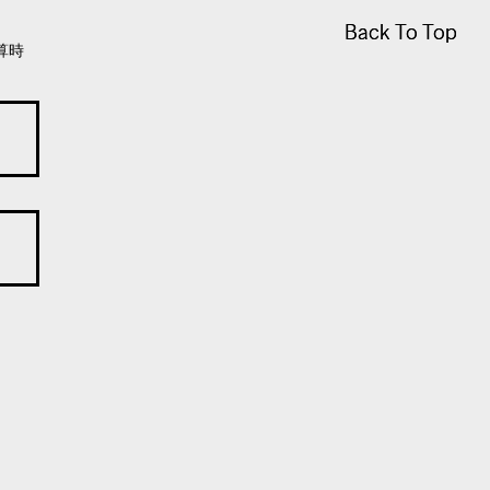
Back To Top
Back To Top
算時