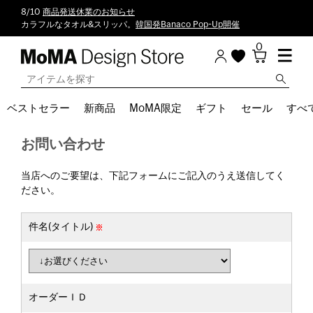
8/10
商品発送休業のお知らせ
カラフルなタオル&スリッパ。
韓国発Banaco Pop-Up開催
0
ベストセラー
新商品
MoMA限定
ギフト
セール
すべ
お問い合わせ
当店へのご要望は、下記フォームにご記入のうえ送信してく
ださい。
件名(タイトル)
オーダーＩＤ