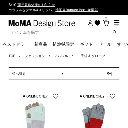
8/10
商品発送休業のお知らせ
カラフルなタオル&スリッパ。
韓国発Banaco Pop-Up開催
0
ベストセラー
新商品
MoMA限定
ギフト
セール
すべ
TOP
ファッション
アパレル
・手袋 & グローブ
並べ替え
8件