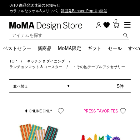
8/10
商品発送休業のお知らせ
カラフルなタオル&スリッパ。
韓国発Banaco Pop-Up開催
0
ベストセラー
新商品
MoMA限定
ギフト
セール
すべ
TOP
キッチン & ダイニング
ランチョンマット & コースター
・その他テーブルアクセサリー
並べ替え
5件