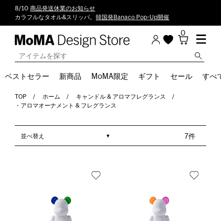
8/10
商品発送休業のお知らせ
カラフルなタオル&スリッパ。
韓国発Banaco Pop-Up開催
0
ベストセラー
新商品
MoMA限定
ギフト
セール
すべ
TOP
ホーム
キャンドル & アロマフレグランス
・アロマオーナメント & フレグランス
並べ替え
7件