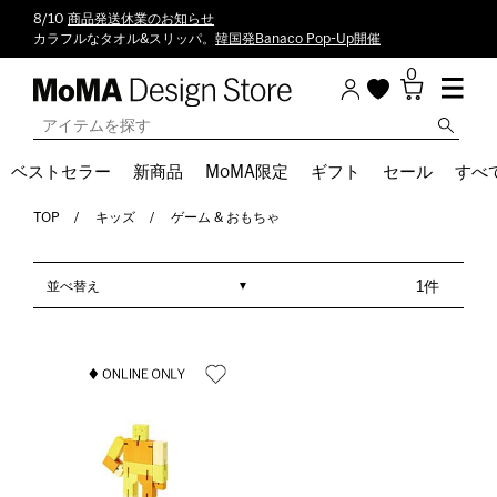
8/10
商品発送休業のお知らせ
カラフルなタオル&スリッパ。
韓国発Banaco Pop-Up開催
0
ベストセラー
新商品
MoMA限定
ギフト
セール
すべ
TOP
キッズ
ゲーム & おもちゃ
並べ替え
1件