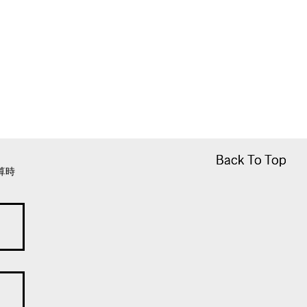
Back To Top
Back To Top
算時