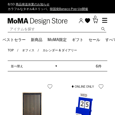
8/10
商品発送休業のお知らせ
カラフルなタオル&スリッパ。
韓国発Banaco Pop-Up開催
0
ベストセラー
新商品
MoMA限定
ギフト
セール
すべ
TOP
オフィス
カレンダー & ダイアリー
並べ替え
6件