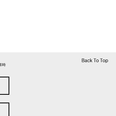
Back To Top
Back To Top
算時