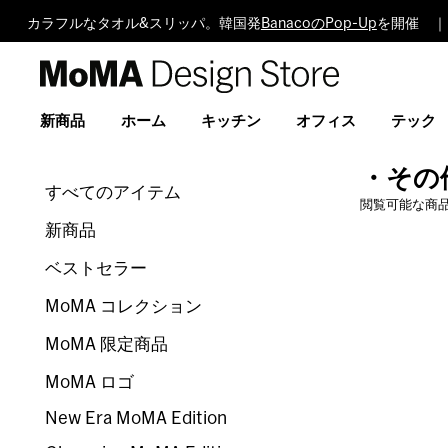
カラフルなタオル&スリッパ。韓国発
BanacoのPop-Up
を開催 ｜
MoMA
Design
Store
新商品
ホーム
キッチン
オフィス
テック
・その
すべてのアイテム
閲覧可能な商
新商品
ベストセラー
MoMA コレクション
MoMA 限定商品
MoMA ロゴ
New Era MoMA Edition