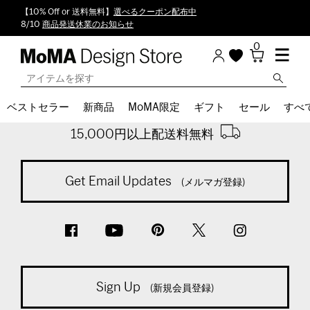
【10% Off or 送料無料】
選べるクーポン配布中
8/10
商品発送休業のお知らせ
0
Back To Top
ベストセラー
新商品
MoMA限定
ギフト
セール
すべ
※通常商品税込計算時
15,000円以上配送料無料
Get Email Updates
(メルマガ登録)
Sign Up
(新規会員登録)