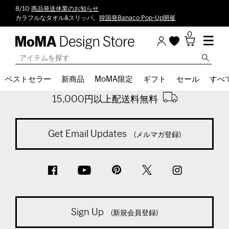
8/10
商品発送休業のお知らせ
カラフルなタオル&スリッパ。
韓国発Banaco Pop-Up開催
0
Back To Top
ベストセラー
新商品
MoMA限定
ギフト
セール
すべ
※通常商品税込計算時
15,000円以上配送料無料
Get Email Updates
(メルマガ登録)
Sign Up
(新規会員登録)