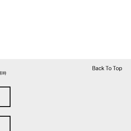
Back To Top
Back To Top
算時