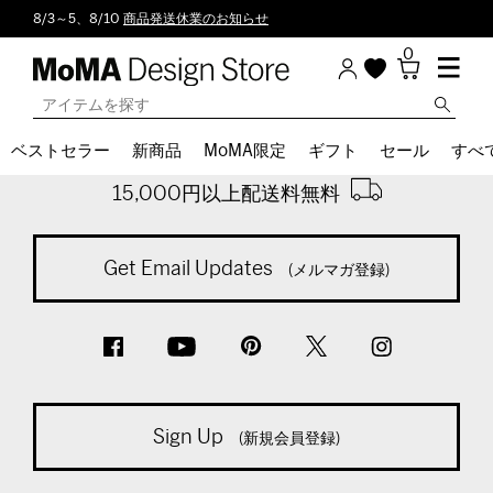
8/3～5、8/10
商品発送休業のお知らせ
0
Back To Top
ベストセラー
新商品
MoMA限定
ギフト
セール
すべ
※通常商品税込計算時
15,000円以上配送料無料
Get Email Updates
(メルマガ登録)
Sign Up
(新規会員登録)