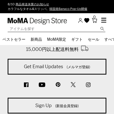
8/10
商品発送休業のお知らせ
カラフルなタオル&スリッパ。
韓国発Banaco Pop-Up開催
0
Back To Top
ベストセラー
新商品
MoMA限定
ギフト
セール
すべ
※通常商品税込計算時
15,000円以上配送料無料
Get Email Updates
(メルマガ登録)
Sign Up
(新規会員登録)