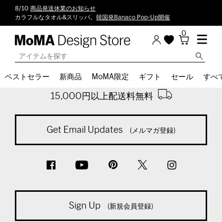
8/10
商品発送休業のお知らせ
カラフルなタオル&スリッパ。
韓国発Banaco Pop-Up開催
0
Back To Top
ベストセラー
新商品
MoMA限定
ギフト
セール
すべ
※通常商品税込計算時
15,000円以上配送料無料
Get Email Updates
(メルマガ登録)
Sign Up
(新規会員登録)