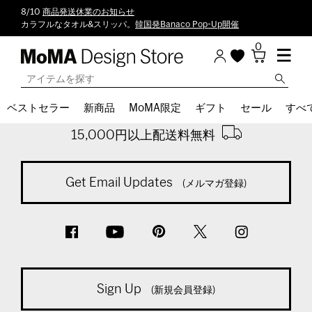
8/10
商品発送休業のお知らせ
カラフルなタオル&スリッパ。
韓国発Banaco Pop-Up開催
0
Back To Top
ベストセラー
新商品
MoMA限定
ギフト
セール
すべ
※通常商品税込計算時
15,000円以上配送料無料
Get Email Updates
(メルマガ登録)
Sign Up
(新規会員登録)