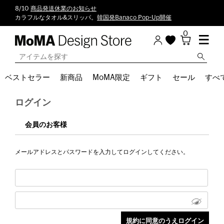
8/10
商品発送休業のお知らせ
カラフルなタオル&スリッパ。
韓国発Banaco Pop-Up開催
0
ベストセラー
新商品
MoMA限定
ギフト
セール
すべ
ログイン
会員のお客様
メールアドレスとパスワードを入力してログインしてください。