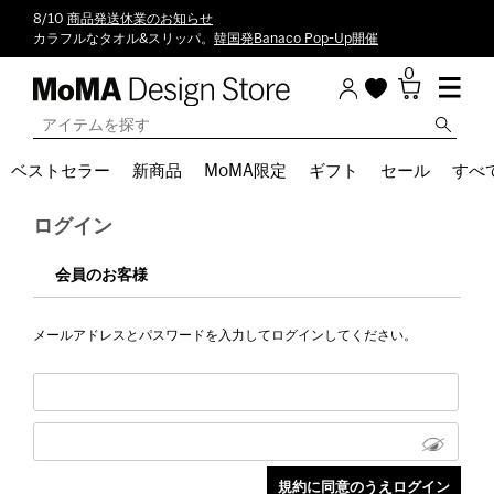
8/10
商品発送休業のお知らせ
カラフルなタオル&スリッパ。
韓国発Banaco Pop-Up開催
0
ベストセラー
新商品
MoMA限定
ギフト
セール
すべ
ログイン
会員のお客様
メールアドレスとパスワードを入力してログインしてください。