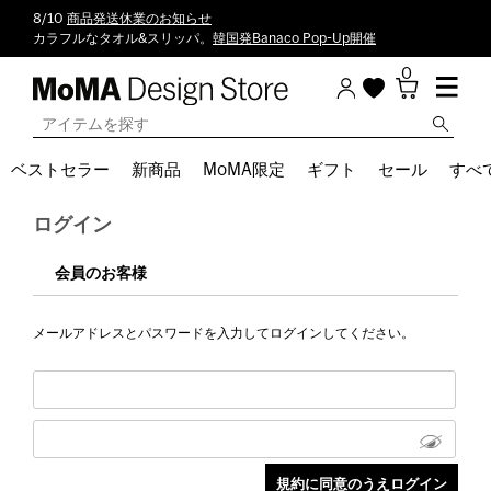
8/10
商品発送休業のお知らせ
カラフルなタオル&スリッパ。
韓国発Banaco Pop-Up開催
0
ベストセラー
新商品
MoMA限定
ギフト
セール
すべ
ログイン
会員のお客様
メールアドレスとパスワードを入力してログインしてください。