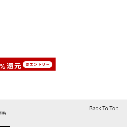
Back To Top
Back To Top
算時