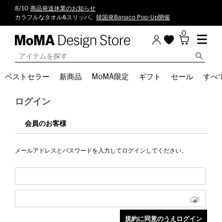
8/10
商品発送休業のお知らせ
カラフルなタオル&スリッパ。
韓国発Banaco Pop-Up開催
0
ベストセラー
新商品
MoMA限定
ギフト
セール
すべ
ログイン
会員のお客様
メールアドレスとパスワードを入力してログインしてください。