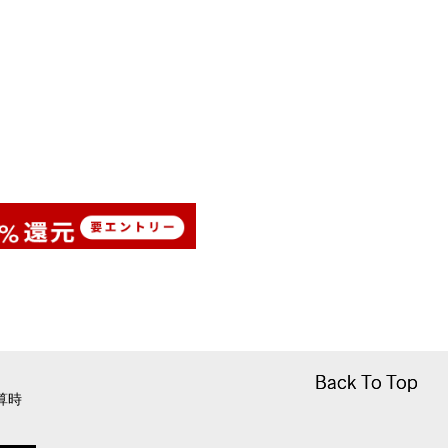
Back To Top
Back To Top
算時