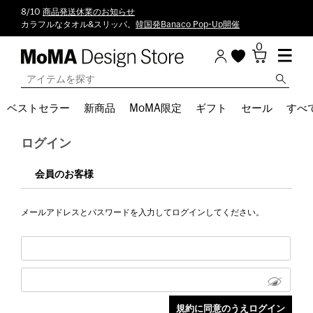
8/10
商品発送休業のお知らせ
カラフルなタオル&スリッパ。
韓国発Banaco Pop-Up開催
0
ベストセラー
新商品
MoMA限定
ギフト
セール
すべ
ログイン
会員のお客様
メールアドレスとパスワードを入力してログインしてください。