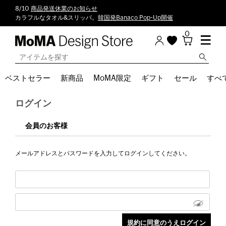
8/10
商品発送休業のお知らせ
カラフルなタオル&スリッパ。
韓国発Banaco Pop-Up開催
0
ベストセラー
新商品
MoMA限定
ギフト
セール
すべ
ログイン
会員のお客様
メールアドレスとパスワードを入力してログインしてください。