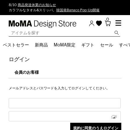
8/10
商品発送休業のお知らせ
カラフルなタオル&スリッパ。
韓国発Banaco Pop-Up開催
0
ベストセラー
新商品
MoMA限定
ギフト
セール
すべ
ログイン
会員のお客様
メールアドレスとパスワードを入力してログインしてください。