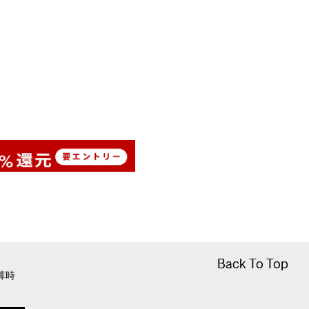
Back To Top
Back To Top
算時