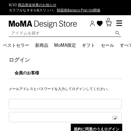
8/10
商品発送休業のお知らせ
カラフルなタオル&スリッパ。
韓国発Banaco Pop-Up開催
0
ベストセラー
新商品
MoMA限定
ギフト
セール
すべ
ログイン
会員のお客様
メールアドレスとパスワードを入力してログインしてください。