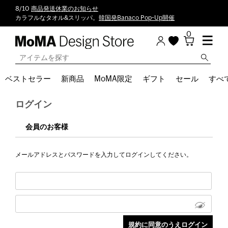
8/10
商品発送休業のお知らせ
カラフルなタオル&スリッパ。
韓国発Banaco Pop-Up開催
0
ベストセラー
新商品
MoMA限定
ギフト
セール
すべ
ログイン
会員のお客様
メールアドレスとパスワードを入力してログインしてください。