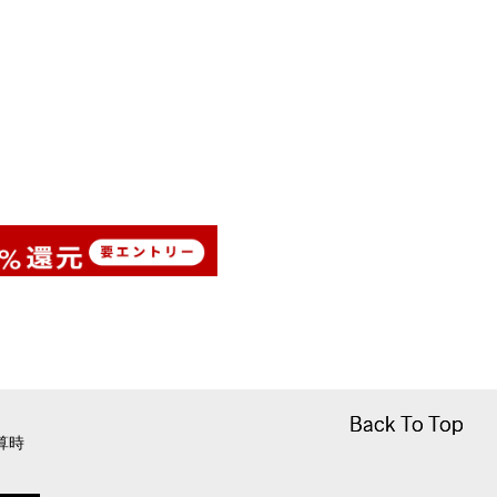
Back To Top
Back To Top
算時