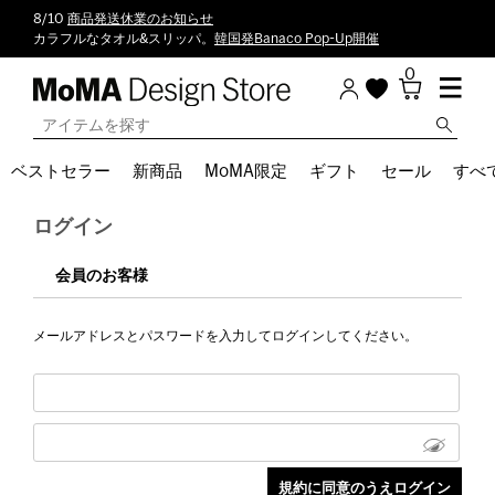
8/10
商品発送休業のお知らせ
カラフルなタオル&スリッパ。
韓国発Banaco Pop-Up開催
0
ベストセラー
新商品
MoMA限定
ギフト
セール
すべ
ログイン
会員のお客様
メールアドレスとパスワードを入力してログインしてください。