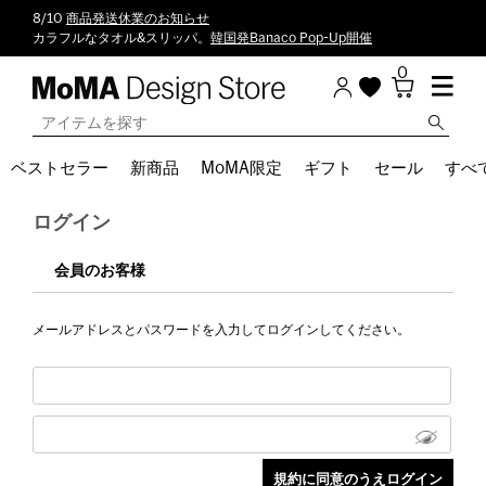
8/10
商品発送休業のお知らせ
カラフルなタオル&スリッパ。
韓国発Banaco Pop-Up開催
0
ベストセラー
新商品
MoMA限定
ギフト
セール
すべ
ログイン
会員のお客様
メールアドレスとパスワードを入力してログインしてください。